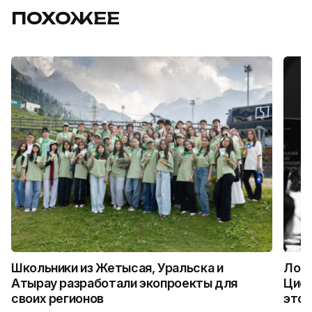
ПОХОЖЕЕ
Школьники из Жетысая, Уральска и
Логи
Атырау разработали экопроекты для
Цифр
своих регионов
это 