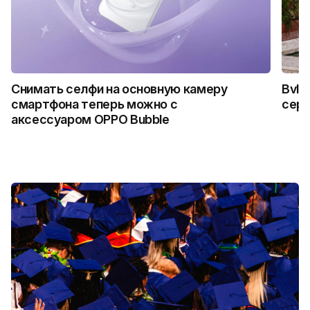
Снимать селфи на основную камеру
Bvlg
смартфона теперь можно с
сер
аксессуаром OPPO Bubble