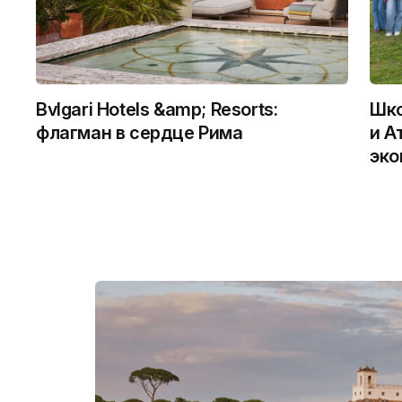
Bvlgari Hotels &amp; Resorts:
Шко
флагман в сердце Рима
и А
эко