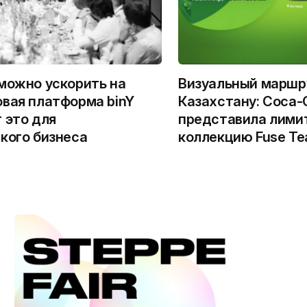
можно ускорить на
Визуальный маршр
вая платформа binY
Казахстану: Coca-
 это для
представила лими
кого бизнеса
коллекцию Fuse Te