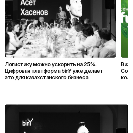
Логистику можно ускорить на 25%.
Визу
Цифровая платформа binY уже делает
Coca
это для казахстанского бизнеса
колл