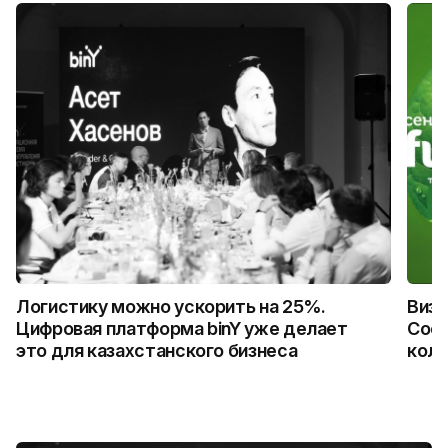
Логистику можно ускорить на 25%.
Визу
Цифровая платформа binY уже делает
Coca
это для казахстанского бизнеса
колл