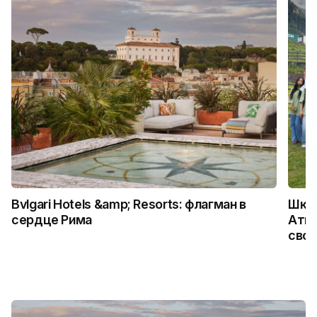
Bvlgari Hotels &amp; Resorts: флагман в
Школ
сердце Рима
Атыр
свои