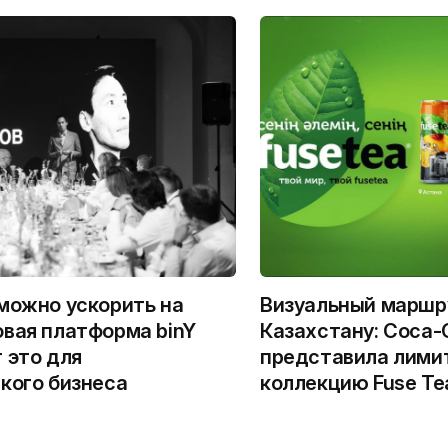
можно ускорить на
Визуальный маршр
вая платформа binY
Казахстану: Coca-
 это для
представила лими
кого бизнеса
коллекцию Fuse Te