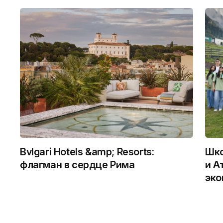
Bvlgari Hotels &amp; Resorts:
Шко
флагман в сердце Рима
и А
эко