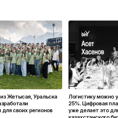
из Жетысая, Уральска
Логистику можно у
азработали
25%. Цифровая пла
 для своих регионов
уже делает это дл
казахстанского би