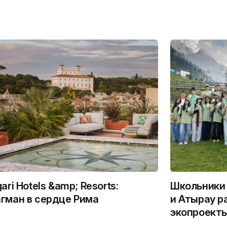
gari Hotels &amp; Resorts:
Школьники 
гман в сердце Рима
и Атырау р
экопроекты