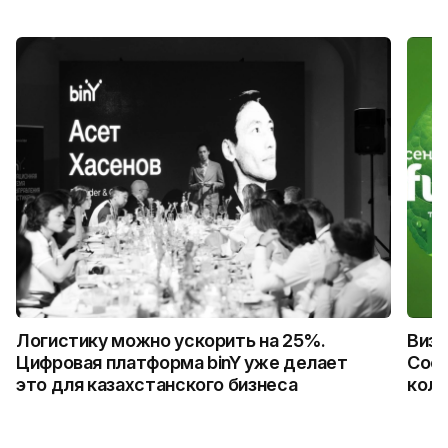
Логистику можно ускорить на 25%.
Визу
Цифровая платформа binY уже делает
Coca
это для казахстанского бизнеса
колл