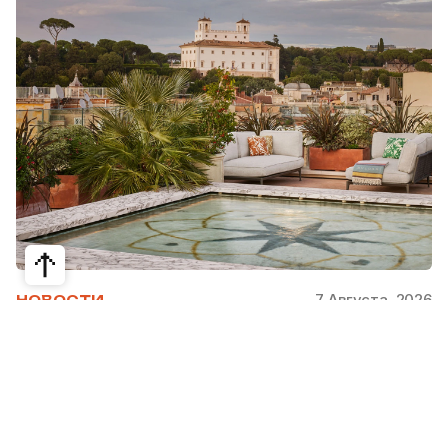
7 Августа, 2026
НОВОСТИ
Bvlgari Hotels & Resorts: флагман в
сердце Рима
Открывшийся в 2023 году Hotel Bvlgari Roma
стал девятой жемчужиной коллекции Bvlgari