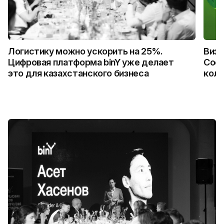
Логистику можно ускорить на 25%.
Визу
Цифровая платформа binY уже делает
Coca
это для казахстанского бизнеса
колл