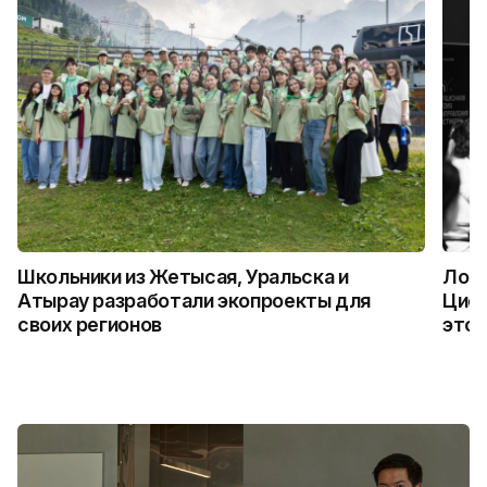
Школьники из Жетысая, Уральска и
Логи
Атырау разработали экопроекты для
Цифр
своих регионов
это 