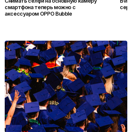
Снимать селфи на основную камеру
Bvlg
смартфона теперь можно с
сер
аксессуаром OPPO Bubble