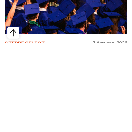
7 Августа, 2026
STEPPE SELECT
На какие специальности проще
получить грант за рубежом:
стипендии, программы и ВУЗы
Большинство студентов считают, что проще
всего получить грант за рубежом на бизнес,
менеджмент или финансы. Но именно там
самая высокая конкуренция: на популярные
программы подаются тысячи абитуриентов.