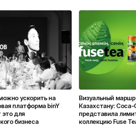
можно ускорить на
Визуальный маршр
вая платформа binY
Казахстану: Coca-
 это для
представила лими
кого бизнеса
коллекцию Fuse Te