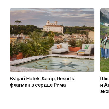
Bvlgari Hotels &amp; Resorts:
Шко
флагман в сердце Рима
и А
эко