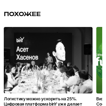
ПОХОЖЕЕ
Логистику можно ускорить на 25%.
Визу
Цифровая платформа binY уже делает
Coca