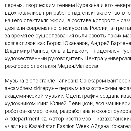
первых, творческим гением Курехина и его невер
вдохновлялись при работе над спектаклем, во-вт
нашего спектакля жюри, в составе которого – с
деятели современного искусства России, в-треть
за время ее существования были работы таких ма
коллективов как Борис Юхананов, Андрей Бартен
Владимир Раннев, Ольга Шишко», – поделился Рус
художественный руководитель Центра универсал
режиссер спектакля Медея.Материал.
Музыка в спектакле написана Санжаром Байтерек
ансамблем «Игеру» – первым казахстанским анс
академической музыки. Сценография создана изв
художником кино Юлией Левицкой, вся машинерия
роботов-камертонов, разработана и сконструиров
Artdepartment.kz. Автор костюмов – казахстански
участник Kazakhstan Fashion Week Айдана Кожаг