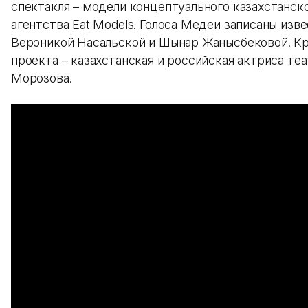
спектакля – модели концептуального казахстанск
агентства Eat Models. Голоса Медеи записаны изв
Вероникой Насальской и Шынар Жанысбековой. К
проекта – казахстанская и российская актриса те
Морозова.