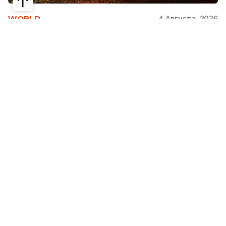
4 Августа, 2026
WORLD
Как современная юрта стала частью
крупнейшего арт-парка Европы
Может ли традиционная юрта стать
современной, не потеряв своей сути? Именно с
этого вопроса началась работа над проектом
Corten Yurt — Anti Yurt архитектурного бюро
Cogarts. Павильон представили на
международном фестивале современной
архитектуры и искусства «Архстояние», а после
его завершения он вошел в постоянную
коллекцию арт-парка «Никола-Ленивец».
Редакция Steppe рассказывает, как
архитекторы переосмыслили один из главных
символов кочевой культуры.