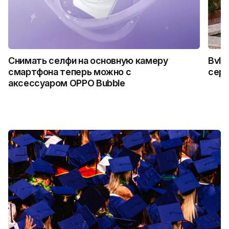
Снимать селфи на основную камеру
Bvlg
смартфона теперь можно с
сер
аксессуаром OPPO Bubble