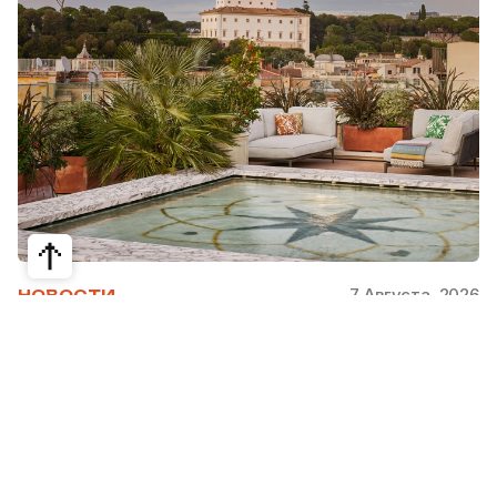
7 Августа, 2026
НОВОСТИ
Bvlgari Hotels & Resorts: флагман в
сердце Рима
Открывшийся в 2023 году Hotel Bvlgari Roma
стал девятой жемчужиной коллекции Bvlgari
Hotels & Resorts, включая отели в Милане,