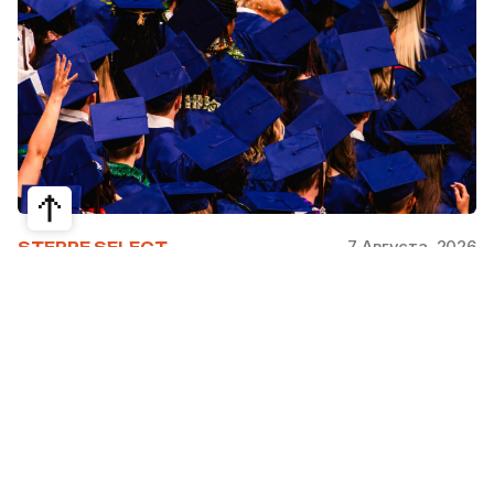
7 Августа, 2026
STEPPE SELECT
На какие специальности проще
получить грант за рубежом:
стипендии, программы и ВУЗы
Большинство студентов считают, что проще
всего получить грант за рубежом на бизнес,
менеджмент или финансы. Но именно там