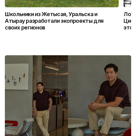
Школьники из Жетысая, Уральска и
Логи
Атырау разработали экопроекты для
Цифр
своих регионов
это 