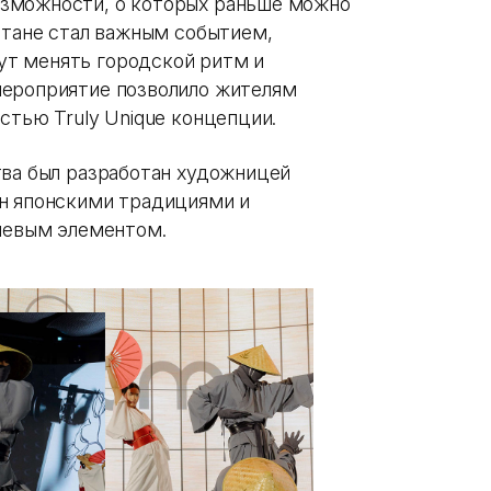
зможности, о которых раньше можно
стане стал важным событием,
т менять городской ритм и
мероприятие позволило жителям
стью Truly Unique концепции.
тва был разработан художницей
ен японскими традициями и
ючевым элементом.