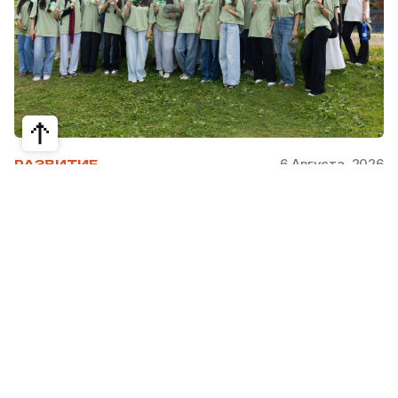
6 Августа, 2026
РАЗВИТИЕ
Школьники из Жетысая, Уральска и
Атырау разработали экопроекты для
своих регионов
31 июля в Narxoz University прошел финал Youth
Eco Camp TURAQTY JOL 7.0, национального
экологического конкурса для школьников и
студентов. Из почти 400 поданных заявок жюри
отобрало 18 команд со всей страны, которые