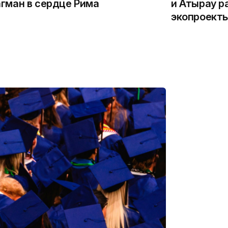
гман в сердце Рима
и Атырау р
экопроекты