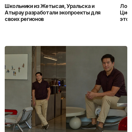
Школьники из Жетысая, Уральска и
Логи
Атырау разработали экопроекты для
Цифр
своих регионов
это 