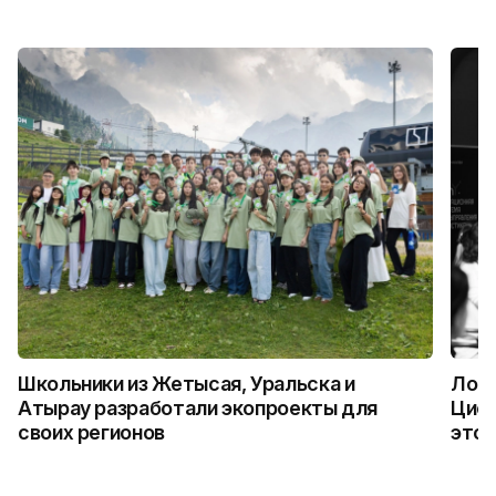
Школьники из Жетысая, Уральска и
Логи
Атырау разработали экопроекты для
Цифр
своих регионов
это 