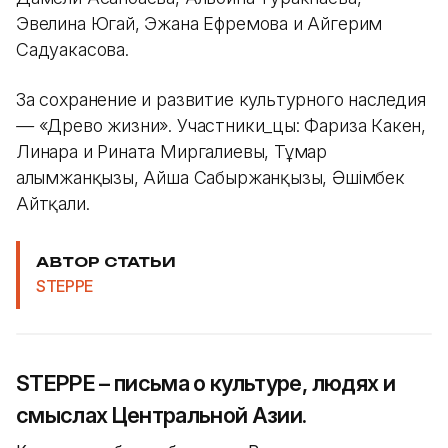
Эвелина Югай, Эжана Ефремова и Айгерим
Садуакасова.
За сохранение и развитие культурного наследия
—
«Древо жизни». Участники_цы: Фариза Какен,
Линара и Рината Миргалиевы, Тұмар
Ғалымжанқызы, Айша Сабыржанқызы, Әшімбек
Айтқали.
АВТОР СТАТЬИ
STEPPE
STEPPE – письма о культуре, людях и
смыслах Центральной Азии.