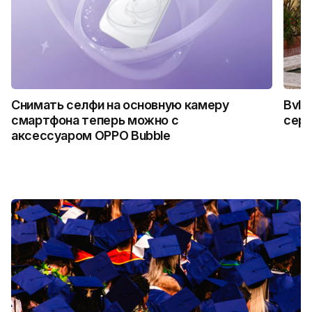
Снимать селфи на основную камеру
Bvlg
смартфона теперь можно с
сер
аксессуаром OPPO Bubble