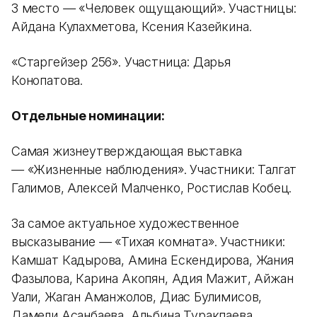
3 место
—
«Человек ощущающий». Участницы:
Айдана Кулахметова, Ксения Казейкина.
«Старгейзер 256». Участница: Дарья
Конопатова.
Отдельные номинации:
Самая жизнеутверждающая выставка
—
«Жизненные наблюдения». Участники: Талгат
Галимов, Алексей Малченко, Ростислав Кобец.
За самое актуальное художественное
высказывание
—
«Тихая комната». Участники:
Камшат Кадырова, Амина Ескендирова, Жания
Фазылова, Карина Акопян, Адия Мажит, Айжан
Уали, Жаган Аманжолов, Диас Булимисов,
Дамели Асанбаева, Альбина Туракпаева,