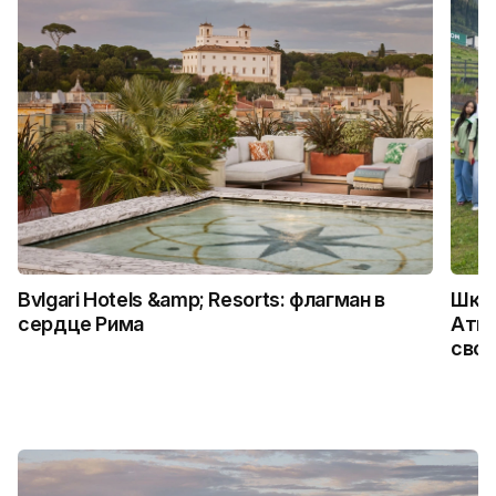
Bvlgari Hotels &amp; Resorts: флагман в
Школ
сердце Рима
Атыр
свои