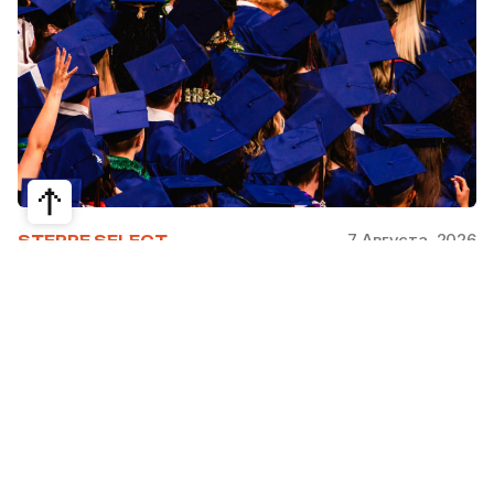
7 Августа, 2026
STEPPE SELECT
На какие специальности проще
получить грант за рубежом:
стипендии, программы и ВУЗы
Большинство студентов считают, что проще
всего получить грант за рубежом на бизнес,
менеджмент или финансы. Но именно там
самая высокая конкуренция: на популярные