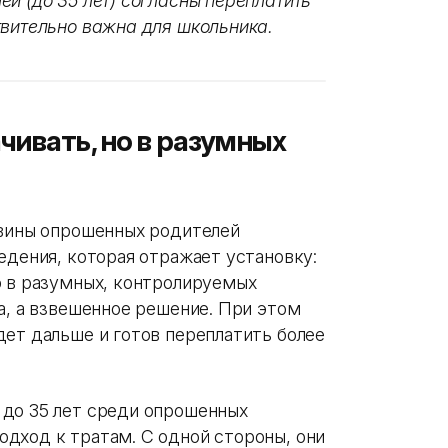
й (до 35 лет) согласны переплатить
твительно важна для школьника.
чивать, но в разумных
овины опрошенных родителей
едения, которая отражает установку:
о в разумных, контролируемых
а, а взвешенное решение. При этом
дет дальше и готов переплатить более
 до 35 лет среди опрошенных
дход к тратам. С одной стороны, они