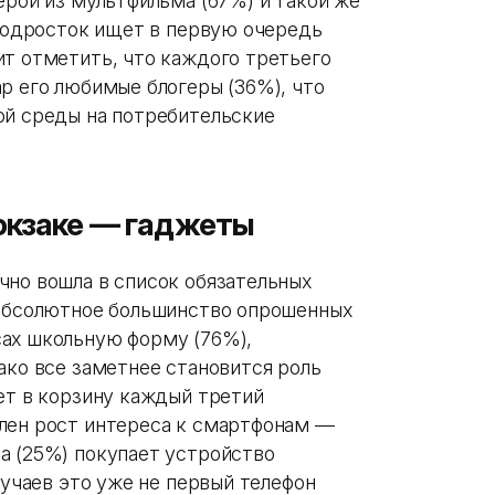
ерой из мультфильма (67%) и такой же
 подросток ищет в первую очередь
ит отметить, что каждого третьего
р его любимые блогеры (36%), что
ой среды на потребительские
юкзаке — гаджеты
чно вошла в список обязательных
 абсолютное большинство опрошенных
сах школьную форму (76%),
ако все заметнее становится роль
ет в корзину каждый третий
лен рост интереса к смартфонам —
а (25%) покупает устройство
лучаев это уже не первый телефон