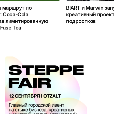
й маршрут по
BIART и Marwin за
: Coca-Cola
креативный проект
ла лимитированную
подростков
Fuse Tea