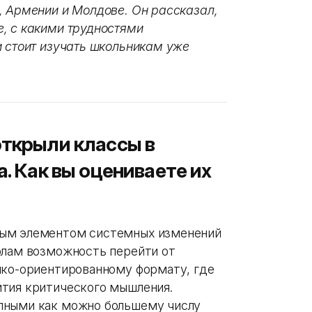
, Армении и Молдове. Он рассказал,
, с какими трудностями
и стоит изучать школьникам уже
открыли классы в
а. Как вы оцениваете их
ным элементом системных изменений
олам возможность перейти от
ико-ориентированному формату, где
ития критического мышления.
пными как можно большему числу