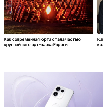
Как современная юрта стала частью
Как 
крупнейшего арт-парка Европы
каза