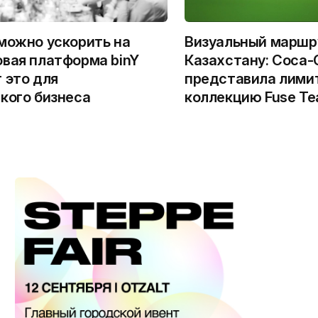
можно ускорить на
Визуальный маршр
вая платформа binY
Казахстану: Coca-
 это для
представила лими
кого бизнеса
коллекцию Fuse Te