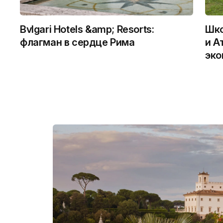
Bvlgari Hotels &amp; Resorts:
Шко
флагман в сердце Рима
и А
эко