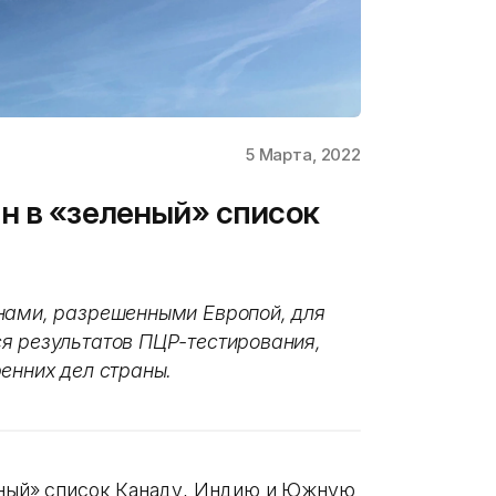
5 Марта, 2022
н в «зеленый» список
нами, разрешенными Европой, для
я результатов ПЦР-тестирования,
енних дел страны.
еный» список Канаду, Индию и Южную