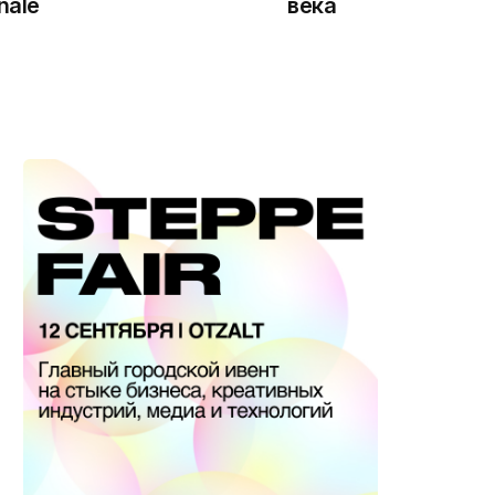
nale
века