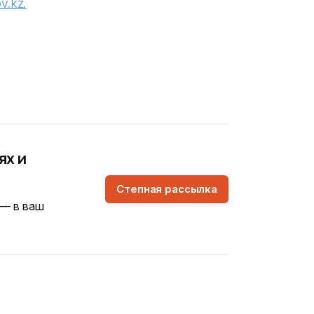
v.kz.
ях и
Степная рассылка
 — в ваш