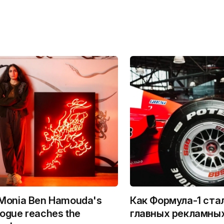
 Monia Ben Hamouda's
Как Формула-1 ста
logue reaches the
главных рекламны