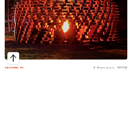
4 Августа, 2026
WORLD
Как современная юрта стала частью
крупнейшего арт-парка Европы
Может ли традиционная юрта стать
современной, не потеряв своей сути? Именно с
этого вопроса началась работа над проектом
Corten Yurt — Anti Yurt архитектурного бюро