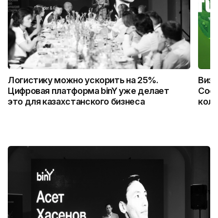
Логистику можно ускорить на 25%.
Визу
Цифровая платформа binY уже делает
Coca
это для казахстанского бизнеса
колл