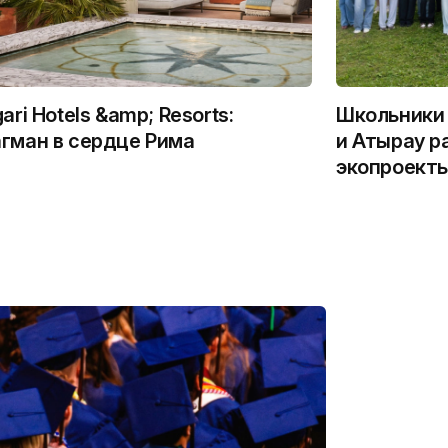
gari Hotels &amp; Resorts:
Школьники 
гман в сердце Рима
и Атырау р
экопроекты