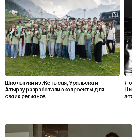
Школьники из Жетысая, Уральска и
Логи
Атырау разработали экопроекты для
Цифр
своих регионов
это 