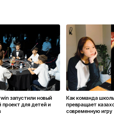
rwin запустили новый
Как команда школ
 проект для детей и
превращает казахс
в
современную игру