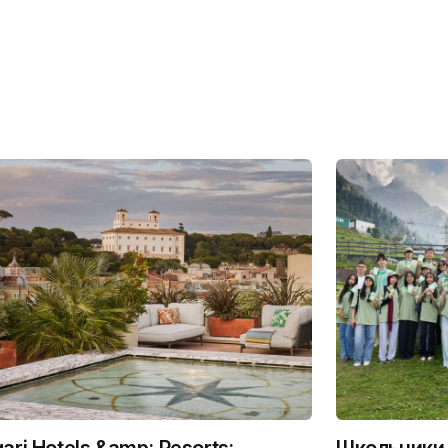
gari Hotels &amp; Resorts:
Школьники 