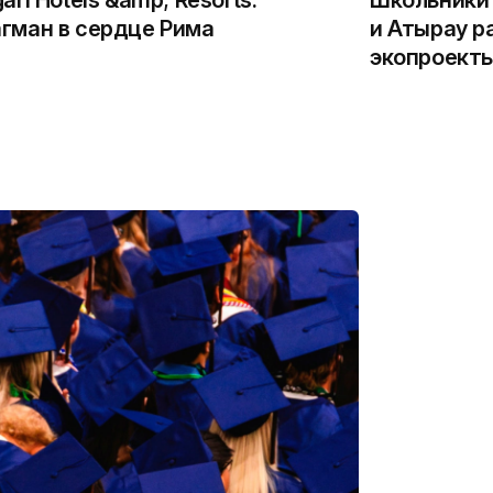
гман в сердце Рима
и Атырау р
экопроекты