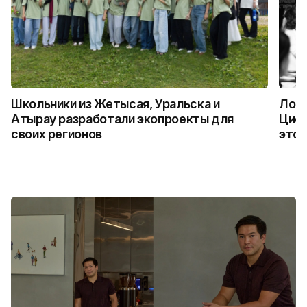
Школьники из Жетысая, Уральска и
Логи
Атырау разработали экопроекты для
Цифр
своих регионов
это 