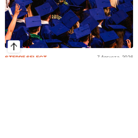
7 Августа, 2026
STEPPE SELECT
На какие специальности проще
получить грант за рубежом:
стипендии, программы и ВУЗы
Большинство студентов считают, что проще
всего получить грант за рубежом на бизнес,
менеджмент или финансы. Но именно там
самая высокая конкуренция: на популярные
программы подаются тысячи абитуриентов.