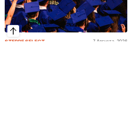
7 Августа, 2026
STEPPE SELECT
На какие специальности проще
получить грант за рубежом:
стипендии, программы и ВУЗы
Большинство студентов считают, что проще
всего получить грант за рубежом на бизнес,
менеджмент или финансы. Но именно там
самая высокая конкуренция: на популярные
программы подаются тысячи абитуриентов.
При этом многие международные стипендии