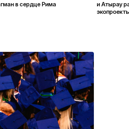
гман в сердце Рима
и Атырау р
экопроекты