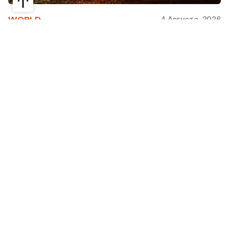
4 Августа, 2026
WORLD
Как современная юрта стала частью
крупнейшего арт-парка Европы
Может ли традиционная юрта стать
современной, не потеряв своей сути? Именно с
этого вопроса началась работа над проектом
Corten Yurt — Anti Yurt архитектурного бюро
Cogarts. Павильон представили на
международном фестивале современной
архитектуры и искусства «Архстояние», а после
его завершения он вошел в постоянную
коллекцию арт-парка «Никола-Ленивец».
Редакция Steppe рассказывает, как
архитекторы переосмыслили один из главных
символов кочевой культуры.