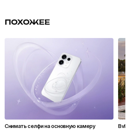
ПОХОЖЕЕ
Снимать селфи на основную камеру
Bvlg