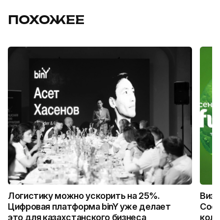
ПОХОЖЕЕ
Логистику можно ускорить на 25%.
Визу
Цифровая платформа binY уже делает
Coca
это для казахстанского бизнеса
колл