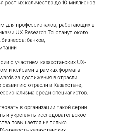
ся рост их количества до 10 миллионов
ем для профессионалов, работающих в
иками UX Research Toi станут около
 бизнесов: банков,
мпаний.
сии с участием казахстанских UX-
том и кейсами в рамках формата
wards за достижения в отрасли.
 развитию отрасли в Казахстане,
ессионализма среди специалистов.
твовать в организации такой серии
ь и укреплять исследовательское
ства повышается не только
UX-зрелость казахстанских