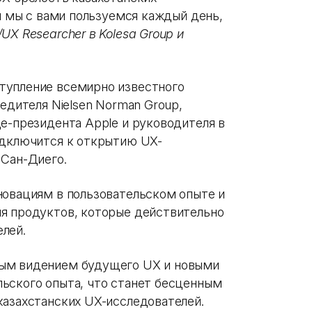
ем мы с вами пользуемся каждый день,
UX Researcher в Kolesa Group и
тупление всемирно известного
редителя Nielsen Norman Group,
е-президента Apple и руководителя в
одключится к открытию UX-
 Сан-Диего.
новациям в пользовательском опыте и
я продуктов, которые действительно
лей.
ным видением будущего UX и новыми
ьского опыта, что станет бесценным
казахстанских UX-исследователей.