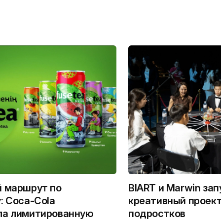
й маршрут по
BIART и Marwin за
: Coca-Cola
креативный проект
ла лимитированную
подростков