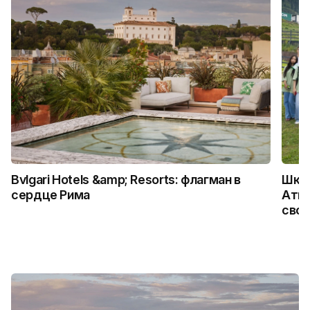
Bvlgari Hotels &amp; Resorts: флагман в
Школ
сердце Рима
Атыр
свои