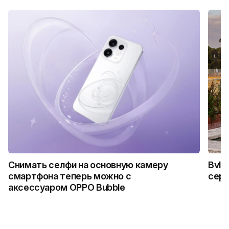
Снимать селфи на основную камеру
Bvlg
смартфона теперь можно с
сер
аксессуаром OPPO Bubble