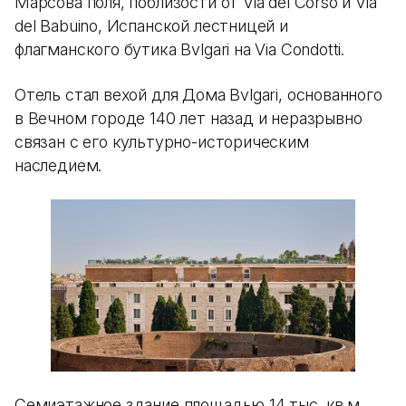
Марсова поля, поблизости от Via del Corso и Via
del Babuino, Испанской лестницей и
флагманского бутика Bvlgari на Via Condotti.
Отель стал вехой для Дома Bvlgari, основанного
в Вечном городе 140 лет назад и неразрывно
связан с его культурно-историческим
наследием.
Семиэтажное здание площадью 14 тыс. кв.м